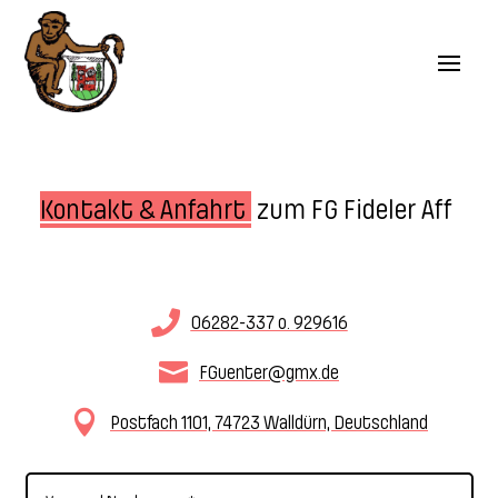
Kontakt & Anfahrt 
 zum FG Fideler Aff 

06282-337 o. 929616

FGuenter@gmx.de

Postfach 1101, 74723 Walldürn, Deutschland